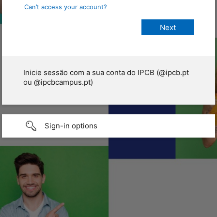
Can’t access your account?
Inicie sessão com a sua conta do IPCB (@ipcb.pt
ou @ipcbcampus.pt)
Sign-in options